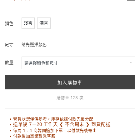
淺杏
深杏
顏色
尺寸
請先選擇顏色
數量
加入購物車
購物車 128 次
▪ 現貨狀況僅供參考，庫存依照付款先後分配
▪
送單後 7－20 工作天 ❮ 不含周末 ❯ 到貨配送
▪ 每周 1 . 4 向韓國追加下單，以付款先後寄出
▪ 付款後加單請聯繫客服