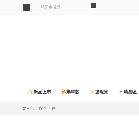
✨新品上市
🔥爆單款
⚡搶現貨
🔻清倉區
首頁
TOP 上衣