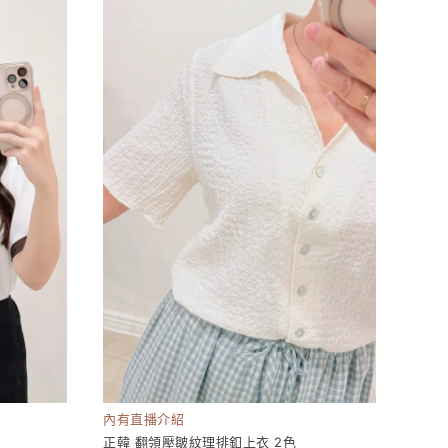
內有直播介紹
正韓 翻領壓皺紋理排釦上衣 2色