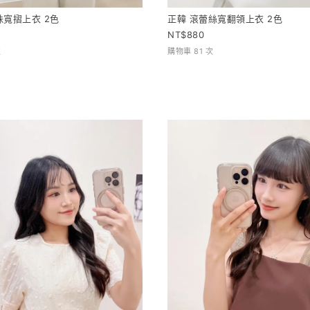
珠寬摺上衣 2色
正韓 滾蕾絲寬翻領上衣 2色
880
次
購物車 81 次