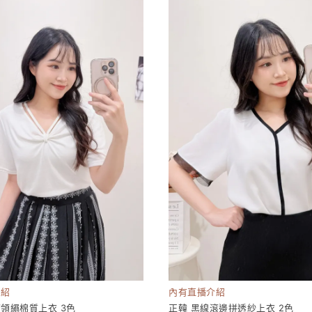
介紹
內有直播介紹
V領繩棉質上衣 3色
正韓 黑線滾邊拼透紗上衣 2色