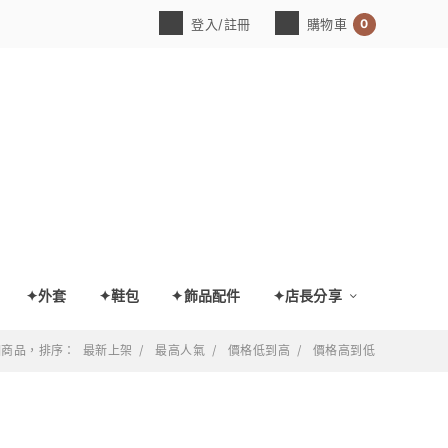
0
登入/註冊
購物車
✦外套
✦鞋包
✦飾品配件
✦店長分享
 個商品，排序：
最新上架
最高人氣
價格低到高
價格高到低