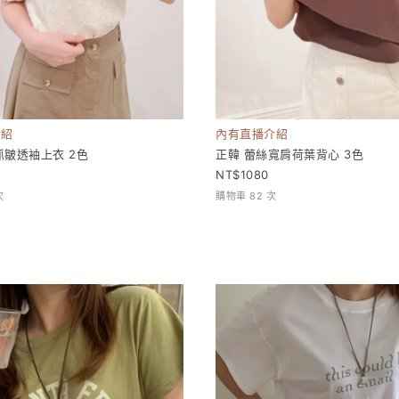
介紹
內有直播介紹
抓皺透袖上衣 2色
正韓 蕾絲寬肩荷葉背心 3色
1080
次
購物車 82 次