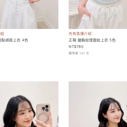
介紹
內有直播介紹
點點綁肩上衣 4色
正韓 皺胸紋理壓紋上衣 5色
780
購物車 147 次