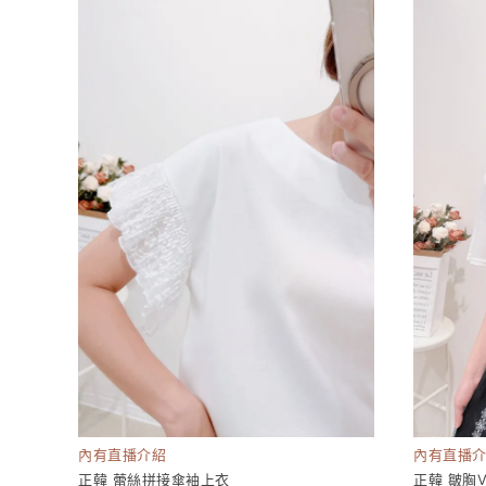
內有直播介紹
內有直播
正韓 蕾絲拼接傘袖上衣
正韓 皺胸