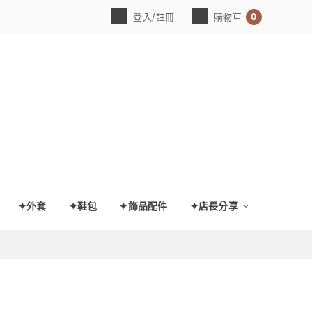
0
登入/註冊
購物車
✦外套
✦鞋包
✦飾品配件
✦店長分享