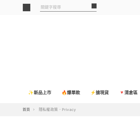
✨新品上市
🔥爆單款
⚡搶現貨
🔻清倉區
首頁
隱私權政策．Privacy