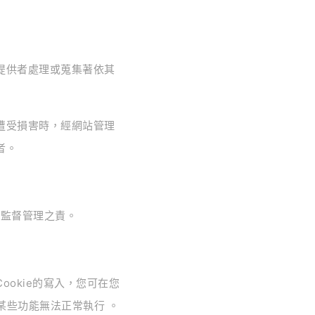
提供者處理或蒐集著依其
遭受損害時，經網站管理
者。
盡監督管理之責。
ookie的寫入，您可在您
某些功能無法正常執行 。