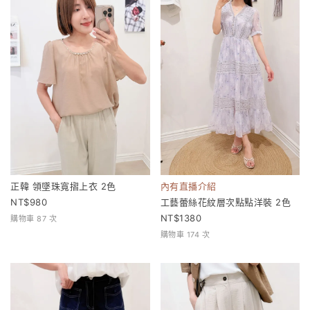
正韓 領墜珠寬摺上衣 2色
內有直播介紹
980
工藝蕾絲花紋層次點點洋裝 2色
1380
購物車 87 次
購物車 174 次