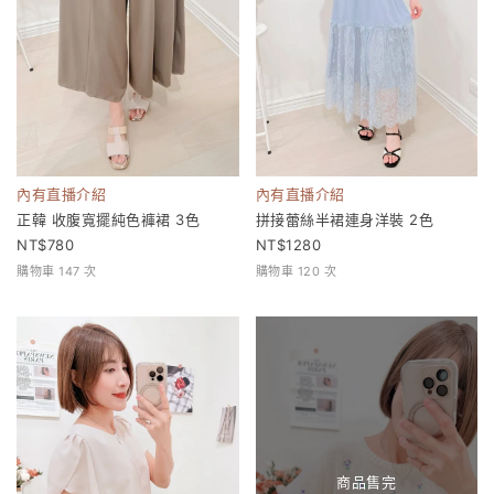
內有直播介紹
內有直播介紹
正韓 收腹寬擺純色褲裙 3色
拼接蕾絲半裙連身洋裝 2色
780
1280
購物車 147 次
購物車 120 次
商品售完