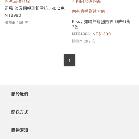
內有直播介紹
◓ 附同尺碼內褲
正韓 浪漫圓領珠釦雪紡上衣 2色
內有直播影片介紹
980
Kissy 如吻無鋼圈內衣 細帶U背
購物車 285 次
2色
1301
1300
購物車 269 次
1
關於我們
配送方式
購物須知