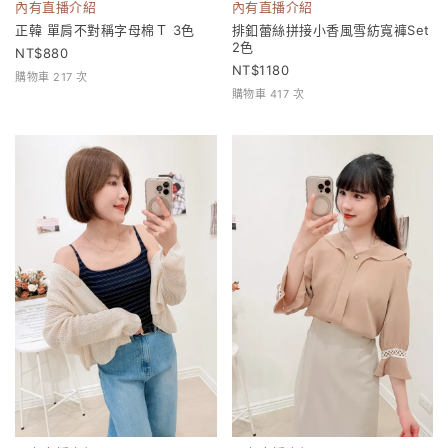
內有直播介紹
內有直播介紹
正韓 單肩不對稱字母棉Ｔ 3色
排釦蕾絲拼接小香風雪紡寬褲Set
2色
880
1180
購物車 217 次
購物車 417 次