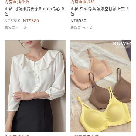
內有直播介紹
內有直播介紹
正韓 可調細肩棉柔Bratop背心 9
正韓 單珠荷葉領鏤空拼袖上衣 3
色
色
780
680
980
購物車 230 次
購物車 296 次