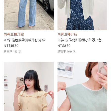
內有直播介紹
內有直播介紹
正韓 撞色腰帶薄軟牛仔寬褲
正韓 坑條開釦棉織小外罩 7色
1580
880
購物車 113 次
購物車 169 次