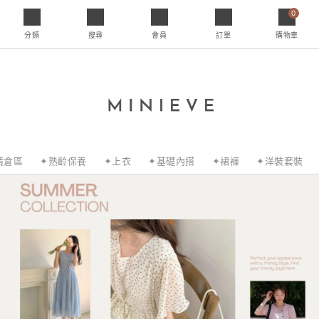
0
分類
搜尋
會員
訂單
購物車
清倉區
✦熟齡保養
✦上衣
✦基礎內搭
✦裙褲
✦洋裝套裝