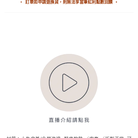
▪ 訂單如申請退換貨，則無法享當筆紅利點數回饋 ▪