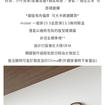
材質：小牛皮革/金屬滾邊+鞋底軟墊 ／穿套 ／版型正常 可
原碼選購
*腳版有肉偏厚 可大半碼選購買*
model 一般穿23.5此款穿23.5無附鞋盒
僅能以廠商告知的版型做建議
非完全精準唷^^
設計打版後在大陸OEM
韓國製作過程如部分經由大陸加工
進出關時可能於鞋底加印China標(外觀穿著時不會露出)