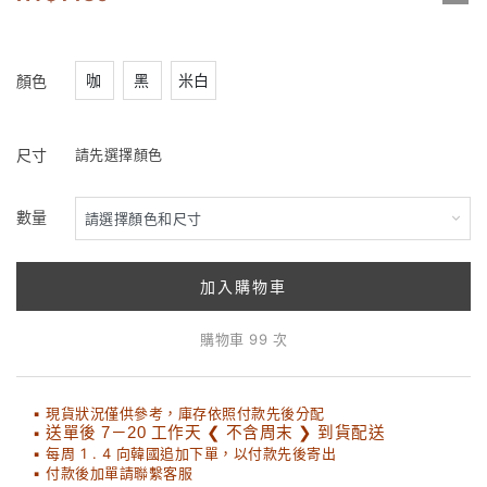
咖
黑
米白
顏色
尺寸
請先選擇顏色
數量
加入購物車
購物車 99 次
▪ 現貨狀況僅供參考，庫存依照付款先後分配
▪
送單後 7－20 工作天 ❮ 不含周末 ❯ 到貨配送
▪ 每周 1 . 4 向韓國追加下單，以付款先後寄出
▪ 付款後加單請聯繫客服