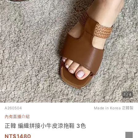
1
/
4
A260504
Made in Korea 正韓製
內有直播介紹
正韓 編織拼接小牛皮涼拖鞋 3色
1480