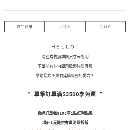
商品資訊
尺寸表
問與答
ＨＥＬＬＯ！
請在購物前詳閱尺寸表說明
下單前有任何問題歡迎聯繫客服
謝謝您給予我們延續服務的動力！
❝ 單筆訂單滿$3500享免運 ❞
官網訂單每$100享1點紅利點數
1點=1元提供會員消費折抵