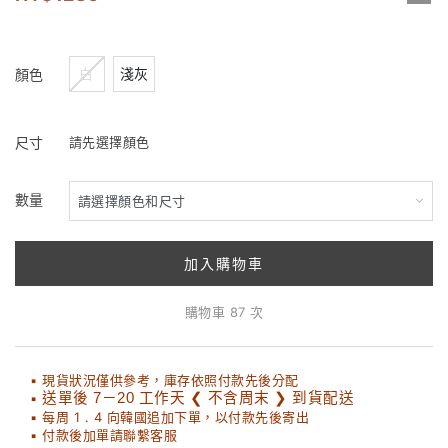
白
淺灰
顏色
尺寸
請先選擇顏色
數量
加入購物車
購物車 87 次
▪ 現貨狀況僅供參考，庫存依照付款先後分配
▪
送單後 7－20 工作天 ❮ 不含周末 ❯ 到貨配送
▪ 每周 1 . 4 向韓國追加下單，以付款先後寄出
▪ 付款後加單請聯繫客服