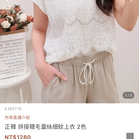
1
/
5
K260716
內有直播介紹
正韓 拼接睫毛蕾絲細紋上衣 2色
1280