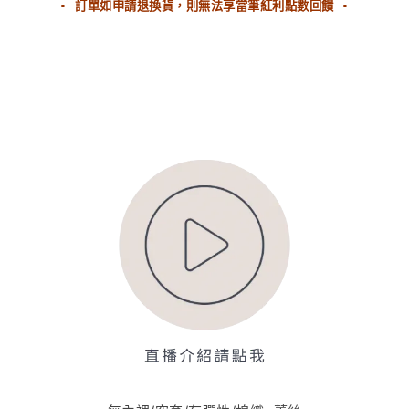
▪ 訂單如申請退換貨，則無法享當筆紅利點數回饋 ▪