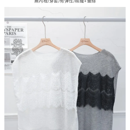
無內裡/穿套/有彈性/棉織+蕾絲