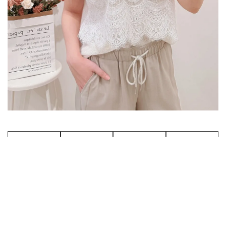
商品資訊
尺寸表
問與答
相關商品
單面(cm)
肩寬
胸寬
下擺寬
全長
腋寬
袖長
F
落肩
55
52
63
35
19