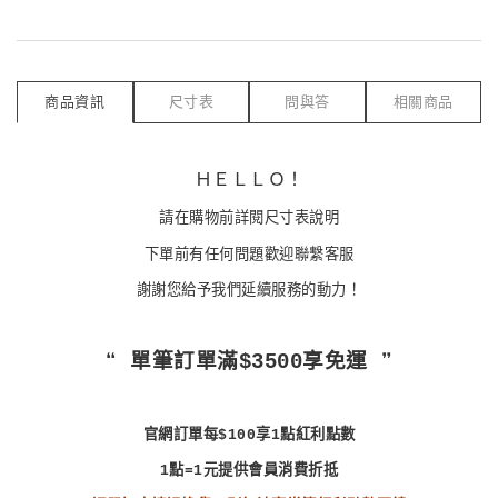
商品資訊
尺寸表
問與答
相關商品
ＨＥＬＬＯ！
請在購物前詳閱尺寸表說明
下單前有任何問題歡迎聯繫客服
謝謝您給予我們延續服務的動力！
❝ 單筆訂單滿$3500享免運 ❞
官網訂單每$100享1點紅利點數
1點=1元提供會員消費折抵