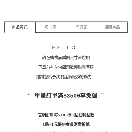
商品資訊
尺寸表
問與答
相關商品
ＨＥＬＬＯ！
請在購物前詳閱尺寸表說明
下單前有任何問題歡迎聯繫客服
謝謝您給予我們延續服務的動力！
❝ 單筆訂單滿$3500享免運 ❞
官網訂單每$100享1點紅利點數
1點=1元提供會員消費折抵