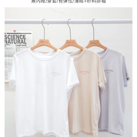
無內裡/穿套/有彈性/薄棉+紗料拼袖