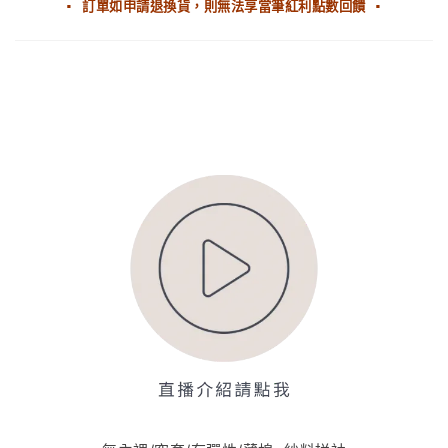
▪ 訂單如申請退換貨，則無法享當筆紅利點數回饋 ▪