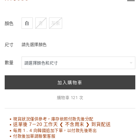
白
杏
灰紫
顏色
尺寸
請先選擇顏色
數量
加入購物車
購物車 121 次
▪ 現貨狀況僅供參考，庫存依照付款先後分配
▪
送單後 7－20 工作天 ❮ 不含周末 ❯ 到貨配送
▪ 每周 1 . 4 向韓國追加下單，以付款先後寄出
▪ 付款後加單請聯繫客服