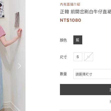
內有直播介紹
正韓 前開岔刷白牛仔直
1080
藍
顏色
S
M
尺寸
數量