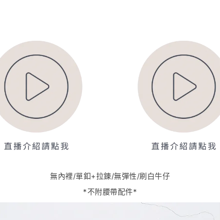
無內裡/單釦+拉錬/無彈性/刷白牛仔
*不附腰帶配件*