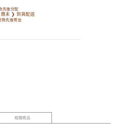
款先後分配
含周末 ❯ 到貨配送
以付款先後寄出
相關商品