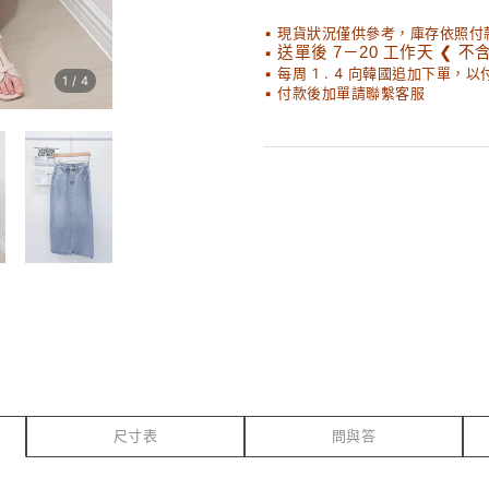
▪ 現貨狀況僅供參考，庫存依照付
▪
送單後 7－20 工作天 ❮ 不
▪ 每周 1 . 4 向韓國追加下單，
1
/
4
▪ 付款後加單請聯繫客服
尺寸表
問與答