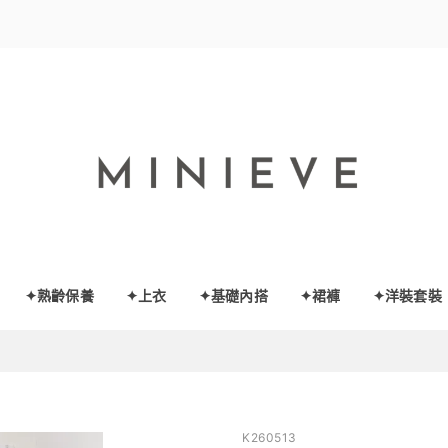
✦熟齡保養
✦上衣
✦基礎內搭
✦裙褲
✦洋裝套裝
K260513