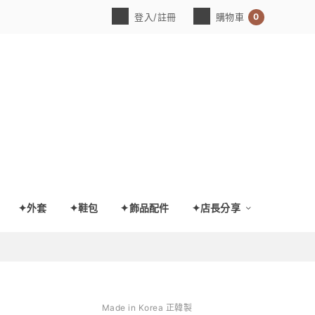
0
登入/註冊
購物車
✦外套
✦鞋包
✦飾品配件
✦店長分享
Made in Korea 正韓製