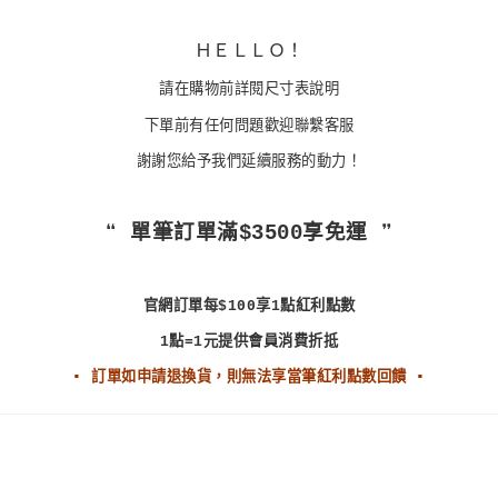
ＨＥＬＬＯ！
請在購物前詳閱尺寸表說明
下單前有任何問題歡迎聯繫客服
謝謝您給予我們延續服務的動力！
❝ 單筆訂單滿$3500享免運 ❞
官網訂單每$100享1點紅利點數
1點=1元提供會員消費折抵
▪ 訂單如申請退換貨，則無法享當筆紅利點數回饋 ▪