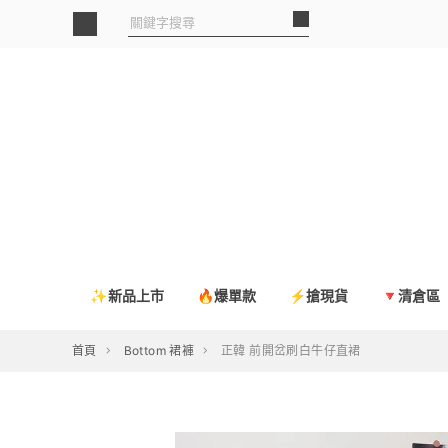
✨新品上市
🔥爆單款
⚡搶現貨
🔻清倉區
首頁
Bottom 裙褲
正韓 前開岔刷白牛仔直裙