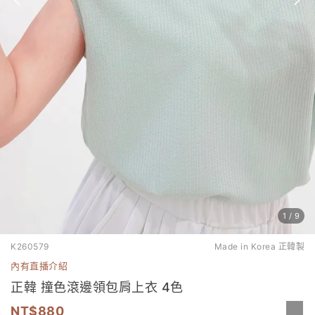
1
/
9
K260579
Made in Korea 正韓製
內有直播介紹
正韓 撞色滾邊領包肩上衣 4色
880