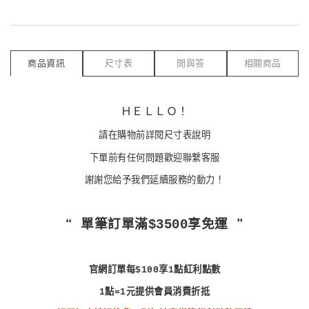
商品資訊
尺寸表
問與答
相關商品
ＨＥＬＬＯ！
請在購物前詳閱尺寸表說明
下單前有任何問題歡迎聯繫客服
謝謝您給予我們延續服務的動力！
❝ 單筆訂單滿$3500享免運 ❞
官網訂單每$100享1點紅利點數
1點=1元提供會員消費折抵