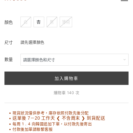
白
杏
黑
薄荷
顏色
尺寸
請先選擇顏色
數量
加入購物車
購物車 140 次
▪ 現貨狀況僅供參考，庫存依照付款先後分配
▪
送單後 7－20 工作天 ❮ 不含周末 ❯ 到貨配送
▪ 每周 1 . 4 向韓國追加下單，以付款先後寄出
▪ 付款後加單請聯繫客服