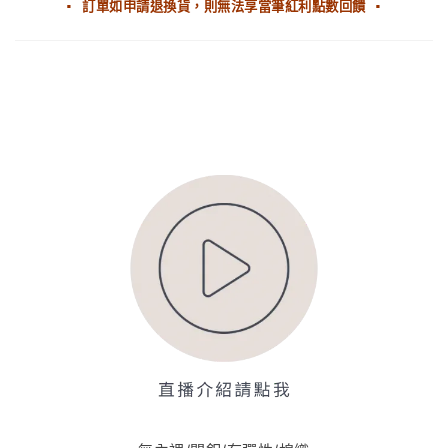
▪ 訂單如申請退換貨，則無法享當筆紅利點數回饋 ▪