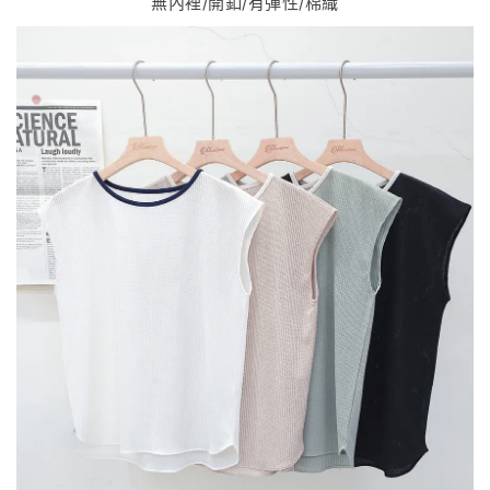
無內裡/開釦/有彈性/棉織