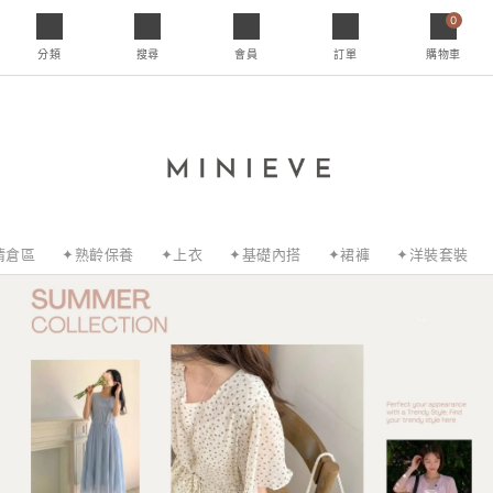
0
分類
搜尋
會員
訂單
購物車
清倉區
✦熟齡保養
✦上衣
✦基礎內搭
✦裙褲
✦洋裝套裝