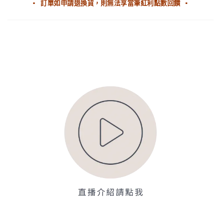
▪ 訂單如申請退換貨，則無法享當筆紅利點數回饋 ▪