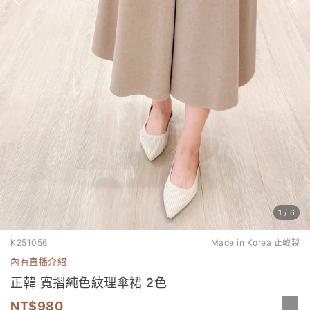
1
/
6
K251056
Made in Korea 正韓製
內有直播介紹
正韓 寬摺純色紋理傘裙 2色
980