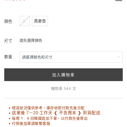
灰
燕麥杏
顏色
尺寸
請先選擇顏色
數量
加入購物車
購物車 544 次
▪ 現貨狀況僅供參考，庫存依照付款先後分配
▪
送單後 7－20 工作天 ❮ 不含周末 ❯ 到貨配送
▪ 每周 1 . 4 向韓國追加下單，以付款先後寄出
▪ 付款後加單請聯繫客服