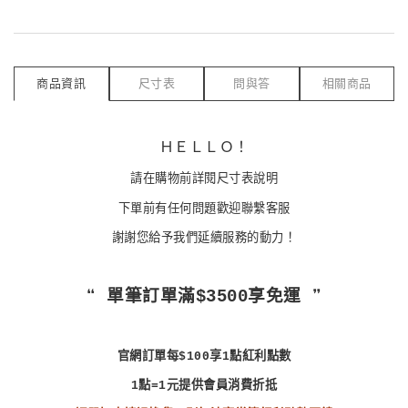
商品資訊
尺寸表
問與答
相關商品
ＨＥＬＬＯ！
請在購物前詳閱尺寸表說明
下單前有任何問題歡迎聯繫客服
謝謝您給予我們延續服務的動力！
❝ 單筆訂單滿$3500享免運 ❞
官網訂單每$100享1點紅利點數
1點=1元提供會員消費折抵