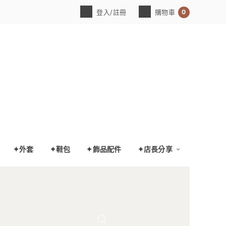
0
登入/註冊
購物車
✦外套
✦鞋包
✦飾品配件
✦店長分享