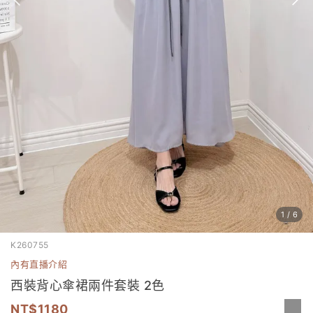
1
/
6
K260755
內有直播介紹
西裝背心傘裙兩件套裝 2色
1180