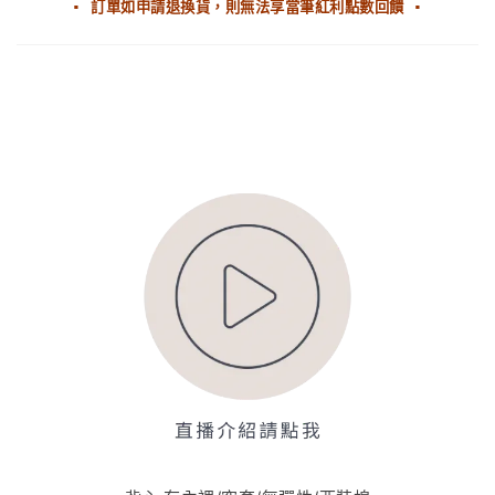
▪ 訂單如申請退換貨，則無法享當筆紅利點數回饋 ▪