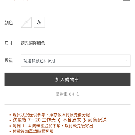
杏
灰
顏色
尺寸
請先選擇顏色
數量
加入購物車
購物車 84 次
▪ 現貨狀況僅供參考，庫存依照付款先後分配
▪
送單後 7－20 工作天 ❮ 不含周末 ❯ 到貨配送
▪ 每周 1 . 4 向韓國追加下單，以付款先後寄出
▪ 付款後加單請聯繫客服