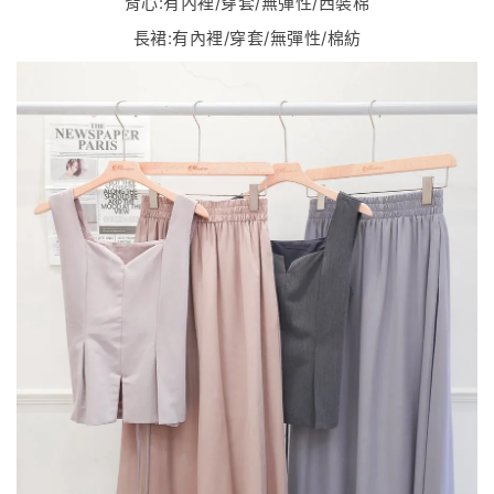
背心:有內裡/穿套/無彈性/西裝棉
長裙:有內裡/穿套/無彈性/棉紡