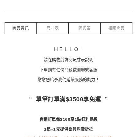
商品資訊
尺寸表
問與答
相關商品
ＨＥＬＬＯ！
請在購物前詳閱尺寸表說明
下單前有任何問題歡迎聯繫客服
謝謝您給予我們延續服務的動力！
❝ 單筆訂單滿$3500享免運 ❞
官網訂單每$100享1點紅利點數
1點=1元提供會員消費折抵