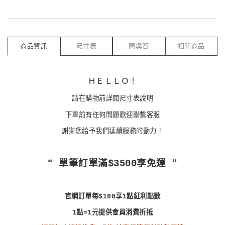
商品資訊
尺寸表
問與答
相關商品
ＨＥＬＬＯ！
請在購物前詳閱尺寸表說明
下單前有任何問題歡迎聯繫客服
謝謝您給予我們延續服務的動力！
❝ 單筆訂單滿$3500享免運 ❞
官網訂單每$100享1點紅利點數
1點=1元提供會員消費折抵