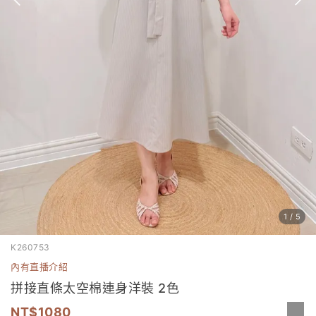
1
/
5
K260753
內有直播介紹
拼接直條太空棉連身洋裝 2色
1080