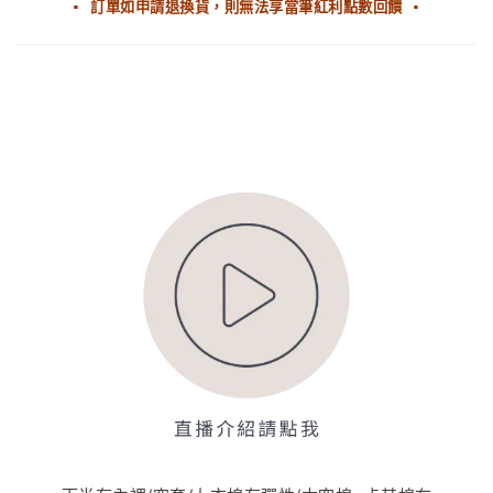
▪ 訂單如申請退換貨，則無法享當筆紅利點數回饋 ▪