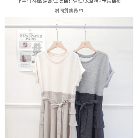
下半有內裡/穿套/上衣棉有彈性/太空棉+卡其棉布
附同質綁帶*1