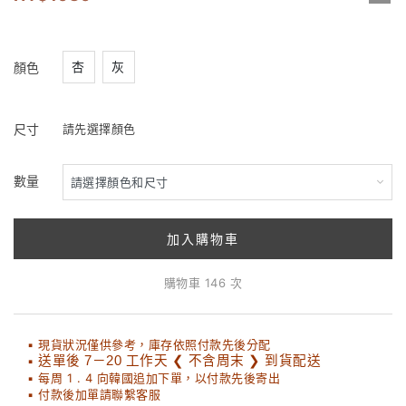
杏
灰
顏色
尺寸
請先選擇顏色
數量
加入購物車
購物車 146 次
▪ 現貨狀況僅供參考，庫存依照付款先後分配
▪
送單後 7－20 工作天 ❮ 不含周末 ❯ 到貨配送
▪ 每周 1 . 4 向韓國追加下單，以付款先後寄出
▪ 付款後加單請聯繫客服