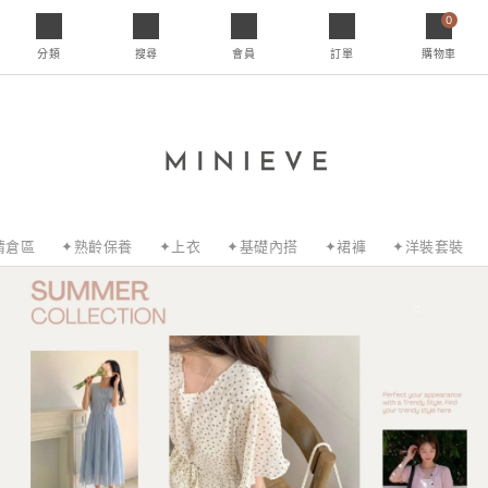
0
分類
搜尋
會員
訂單
購物車
清倉區
✦熟齡保養
✦上衣
✦基礎內搭
✦裙褲
✦洋裝套裝