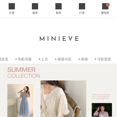
0
分類
搜尋
會員
訂單
購物車
清倉區
✦熟齡保養
✦上衣
✦基礎內搭
✦裙褲
✦洋裝套裝