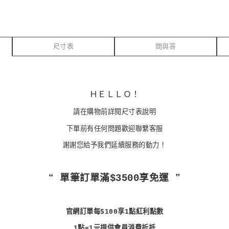
尺寸表
問與答
ＨＥＬＬＯ！
請在購物前詳閱尺寸表說明
下單前有任何問題歡迎聯繫客服
謝謝您給予我們延續服務的動力！
❝ 單筆訂單滿$3500享免運 ❞
官網訂單每$100享1點紅利點數
1點=1元提供會員消費折抵