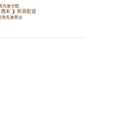
款先後分配
含周末 ❯ 到貨配送
以付款先後寄出