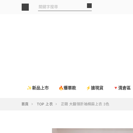
✨新品上市
🔥爆單款
⚡搶現貨
🔻清倉區
首頁
TOP 上衣
正韓 大翻領折袖棉麻上衣 3色