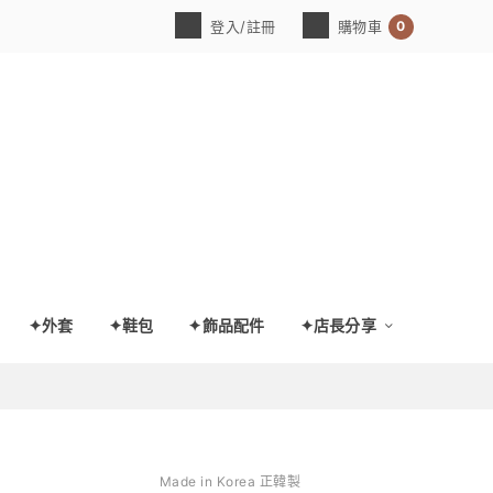
0
登入/註冊
購物車
✦外套
✦鞋包
✦飾品配件
✦店長分享
Made in Korea 正韓製