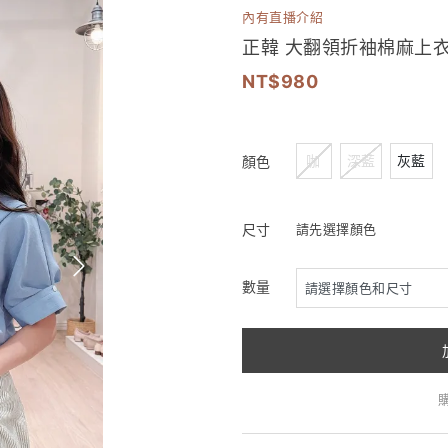
內有直播介紹
正韓 大翻領折袖棉麻上衣
980
咖
深藍
灰藍
顏色
尺寸
請先選擇顏色
數量
購