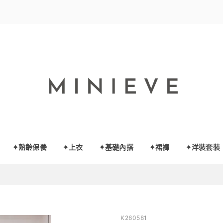
✦熟齡保養
✦上衣
✦基礎內搭
✦裙褲
✦洋裝套裝
K260581