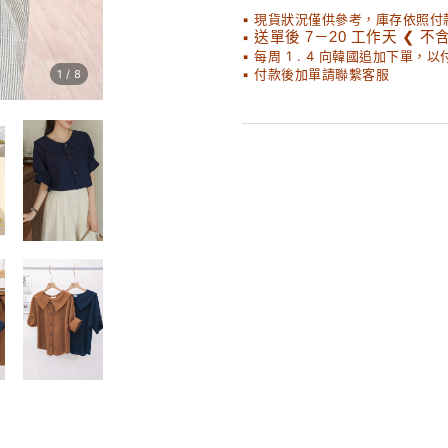
▪ 現貨狀況僅供參考，庫存依照付
▪
送單後 7－20 工作天 ❮ 不
▪ 每周 1 . 4 向韓國追加下單，
▪ 付款後加單請聯繫客服
1
/
8