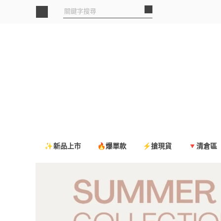
✨新品上市
🔥爆單款
⚡搶現貨
🔻清倉區