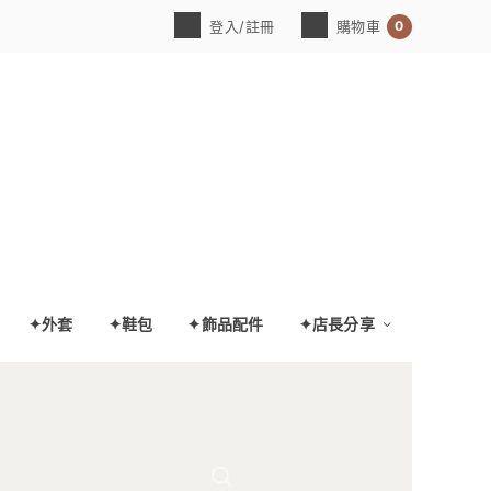
0
登入/註冊
購物車
✦外套
✦鞋包
✦飾品配件
✦店長分享