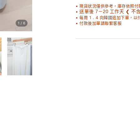
▪ 現貨狀況僅供參考，庫存依照付
▪
送單後 7－20 工作天 ❮ 不
▪ 每周 1 . 4 向韓國追加下單，
▪ 付款後加單請聯繫客服
1
/
6