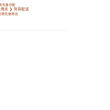
款先後分配
含周末 ❯ 到貨配送
以付款先後寄出