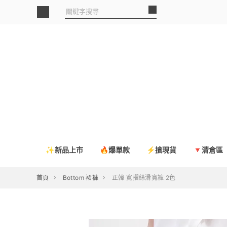
✨新品上市
🔥爆單款
⚡搶現貨
🔻清倉區
首頁
Bottom 裙褲
正韓 寬摺絲滑寬褲 2色