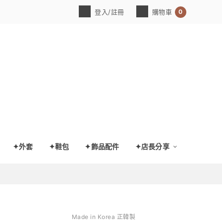
0
登入/註冊
購物車
✦外套
✦鞋包
✦飾品配件
✦店長分享
Made in Korea 正韓製