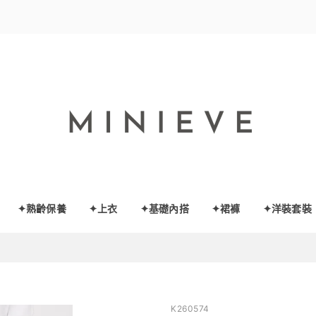
✦熟齡保養
✦上衣
✦基礎內搭
✦裙褲
✦洋裝套裝
K260574