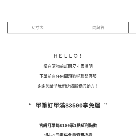
尺寸表
問與答
ＨＥＬＬＯ！
請在購物前詳閱尺寸表說明
下單前有任何問題歡迎聯繫客服
謝謝您給予我們延續服務的動力！
❝ 單筆訂單滿$3500享免運 ❞
官網訂單每$100享1點紅利點數
1點=1元提供會員消費折抵