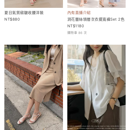
夏日氣質褶皺收腰洋裝
內有直播介紹
880
洞花蕾絲領層次衣擺寬褲Set 2色
1180
購物車 86 次