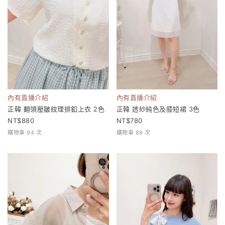
內有直播介紹
內有直播介紹
正韓 翻領壓皺紋理排釦上衣 2色
正韓 透紗純色及膝短裙 3色
880
780
購物車 94 次
購物車 89 次