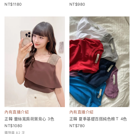
1180
980
內有直播介紹
內有直播介紹
正韓 蕾絲寬肩荷葉背心 3色
正韓 夏季基礎百搭純色棉Ｔ 4色
1080
780
購物車 82 次