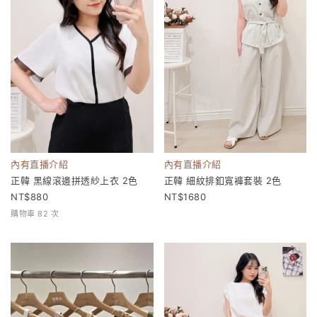
內有直播介紹
內有直播介紹
正韓 黑線滾邊拼透紗上衣 2色
正韓 細紋排釦寬褲套裝 2色
880
1680
購物車 82 次