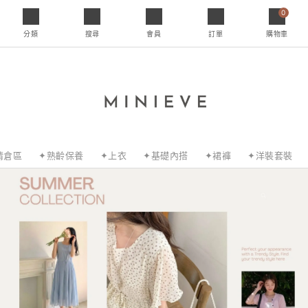
0
分類
搜尋
會員
訂單
購物車
清倉區
✦熟齡保養
✦上衣
✦基礎內搭
✦裙褲
✦洋裝套裝