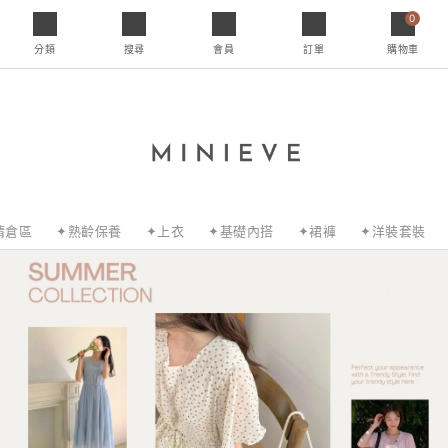
0
分類
搜尋
會員
訂單
購物車
清倉區
✦熟齡保養
✦上衣
✦基礎內搭
✦裙褲
✦洋裝套裝