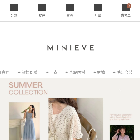
0
分類
搜尋
會員
訂單
購物車
清倉區
✦熟齡保養
✦上衣
✦基礎內搭
✦裙褲
✦洋裝套裝