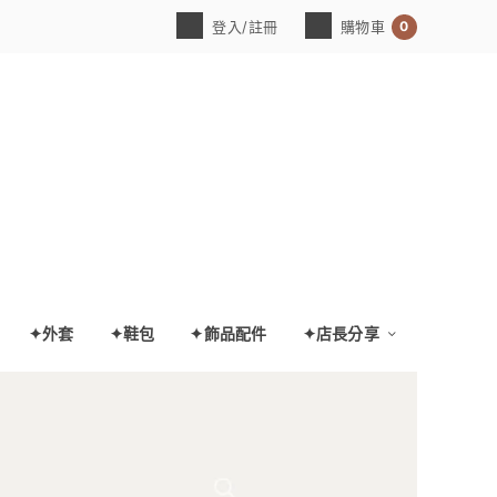
0
登入/註冊
購物車
✦外套
✦鞋包
✦飾品配件
✦店長分享