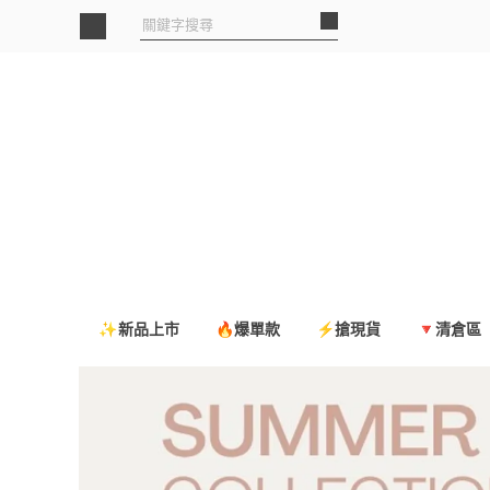
✨新品上市
🔥爆單款
⚡搶現貨
🔻清倉區