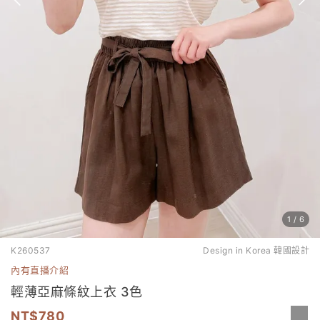
1
/
6
K260537
Design in Korea 韓國設計
內有直播介紹
輕薄亞麻條紋上衣 3色
780