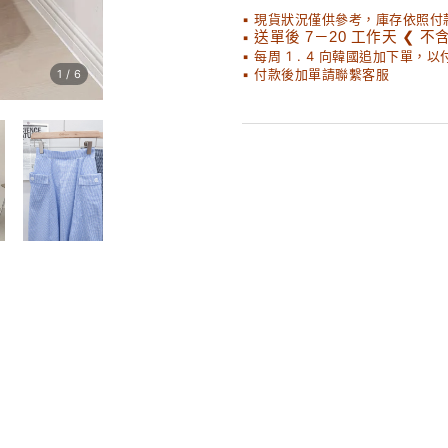
▪ 現貨狀況僅供參考，庫存依照付
▪
送單後 7－20 工作天 ❮ 不
▪ 每周 1 . 4 向韓國追加下單，
▪ 付款後加單請聯繫客服
1
/
6