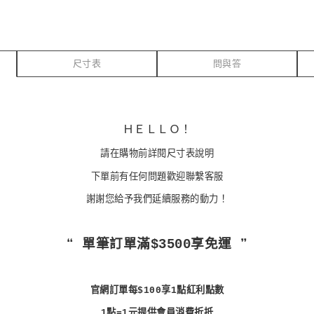
尺寸表
問與答
ＨＥＬＬＯ！
請在購物前詳閱尺寸表說明
下單前有任何問題歡迎聯繫客服
謝謝您給予我們延續服務的動力！
❝ 單筆訂單滿$3500享免運 ❞
官網訂單每$100享1點紅利點數
1點=1元提供會員消費折抵