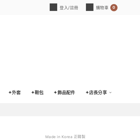
0
登入/註冊
購物車
✦外套
✦鞋包
✦飾品配件
✦店長分享
Made in Korea 正韓製