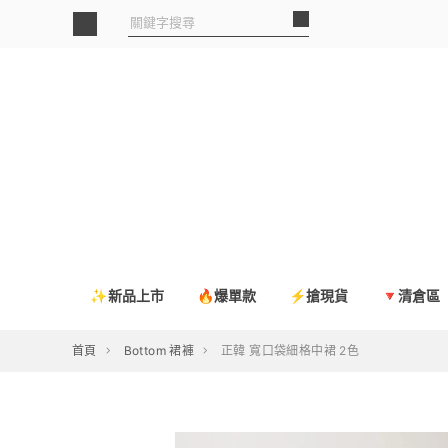
✨新品上市
🔥爆單款
⚡搶現貨
🔻清倉區
首頁
Bottom 裙褲
正韓 寬口袋細格中裙 2色