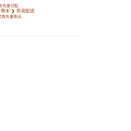
款先後分配
含周末 ❯ 到貨配送
以付款先後寄出