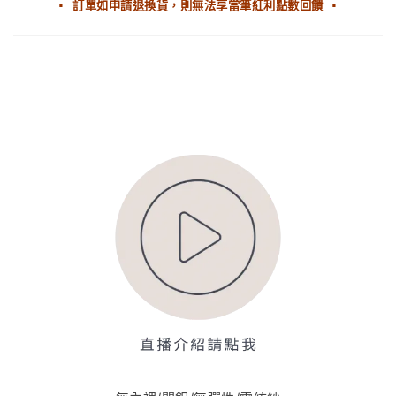
▪ 訂單如申請退換貨，則無法享當筆紅利點數回饋 ▪