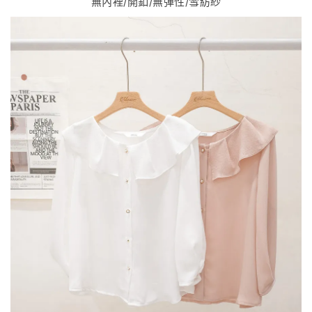
無內裡/開釦/無彈性/雪紡紗