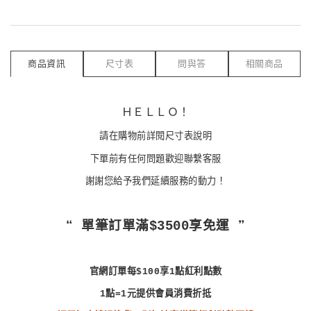
商品資訊
尺寸表
問與答
相關商品
ＨＥＬＬＯ！
請在購物前詳閱尺寸表說明
下單前有任何問題歡迎聯繫客服
謝謝您給予我們延續服務的動力！
❝ 單筆訂單滿$3500享免運 ❞
官網訂單每$100享1點紅利點數
1點=1元提供會員消費折抵