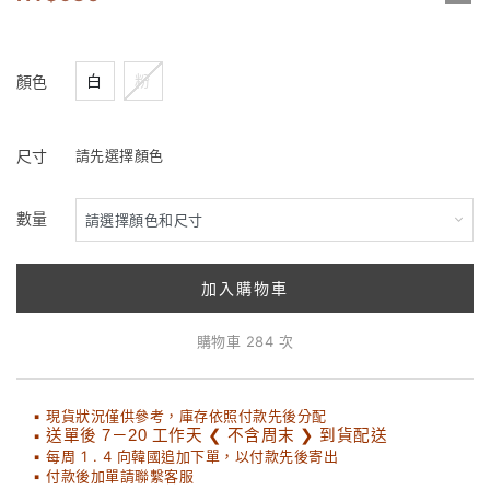
白
粉
顏色
尺寸
請先選擇顏色
數量
加入購物車
購物車 284 次
▪ 現貨狀況僅供參考，庫存依照付款先後分配
▪
送單後 7－20 工作天 ❮ 不含周末 ❯ 到貨配送
▪ 每周 1 . 4 向韓國追加下單，以付款先後寄出
▪ 付款後加單請聯繫客服