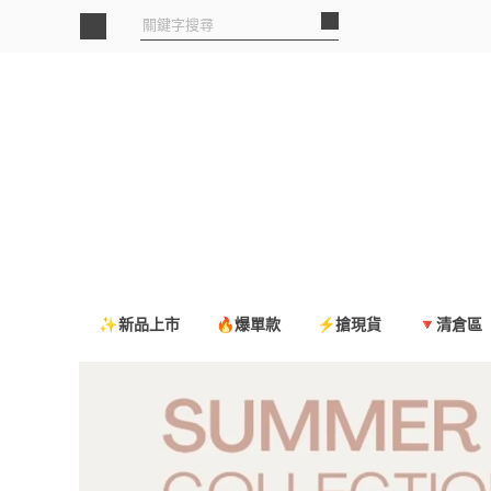
✨新品上市
🔥爆單款
⚡搶現貨
🔻清倉區