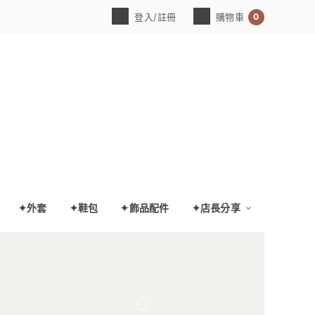
0
登入/註冊
購物車
✦外套
✦鞋包
✦飾品配件
✦店長分享