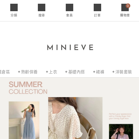
0
分類
搜尋
會員
訂單
購物車
清倉區
✦熟齡保養
✦上衣
✦基礎內搭
✦裙褲
✦洋裝套裝