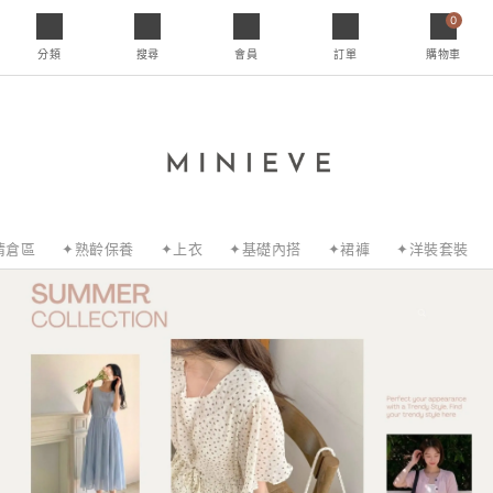
0
分類
搜尋
會員
訂單
購物車
清倉區
✦熟齡保養
✦上衣
✦基礎內搭
✦裙褲
✦洋裝套裝