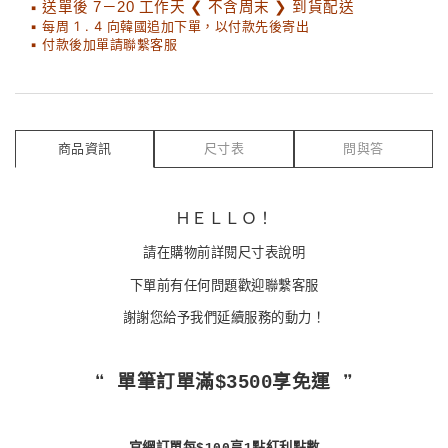
▪
送單後 7－20 工作天 ❮ 不含周末 ❯ 到貨配送
▪ 每周 1 . 4 向韓國追加下單，以付款先後寄出
▪ 付款後加單請聯繫客服
商品資訊
尺寸表
問與答
ＨＥＬＬＯ！
請在購物前詳閱尺寸表說明
下單前有任何問題歡迎聯繫客服
謝謝您給予我們延續服務的動力！
❝ 單筆訂單滿$3500享免運 ❞