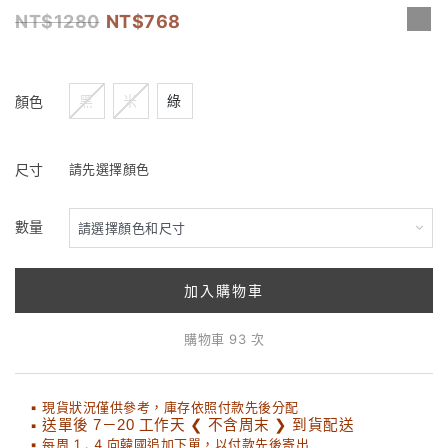
1280
768
黑
米
綠
顏色
尺寸
請先選擇顏色
數量
加入購物車
購物車 93 次
▪ 現貨狀況僅供參考，庫存依照付款先後分配
▪
送單後 7－20 工作天 ❮ 不含周末 ❯ 到貨配送
▪ 每周 1 . 4 向韓國追加下單，以付款先後寄出