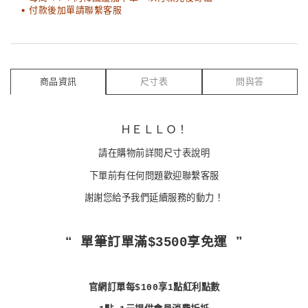
▪ 付款後加單請聯繫客服
商品資訊
尺寸表
問與答
ＨＥＬＬＯ！
請在購物前詳閱尺寸表說明
下單前有任何問題歡迎聯繫客服
謝謝您給予我們延續服務的動力！
❝ 單筆訂單滿$3500享免運 ❞
官網訂單每$100享1點紅利點數