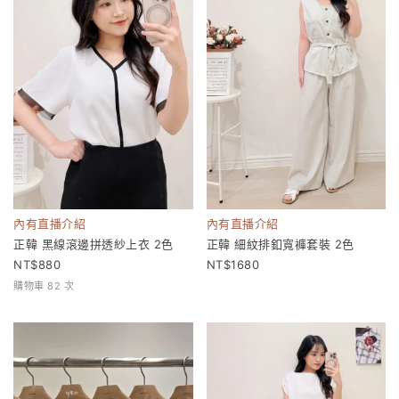
內有直播介紹
內有直播介紹
正韓 黑線滾邊拼透紗上衣 2色
正韓 細紋排釦寬褲套裝 2色
880
1680
購物車 82 次