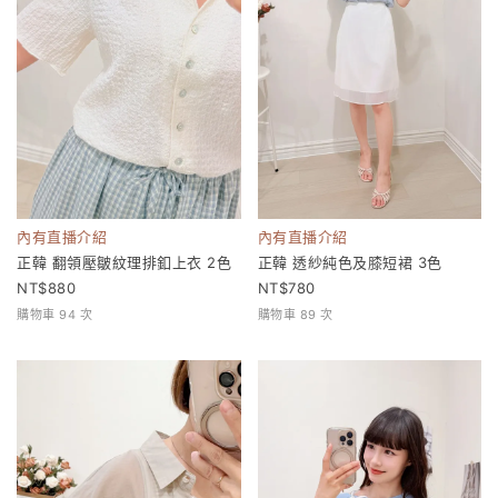
內有直播介紹
內有直播介紹
正韓 翻領壓皺紋理排釦上衣 2色
正韓 透紗純色及膝短裙 3色
880
780
購物車 94 次
購物車 89 次