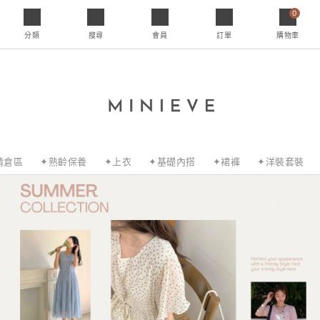
0
分類
搜尋
會員
訂單
購物車
清倉區
✦熟齡保養
✦上衣
✦基礎內搭
✦裙褲
✦洋裝套裝