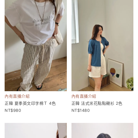
內有直播介紹
內有直播介紹
正韓 夏季英文印字棉Ｔ 4色
正韓 法式米花點點襯衫 2色
980
1480