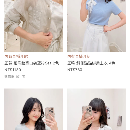
內有直播介紹
內有直播介紹
正韓 細條紋單口袋罩衫Set 2色
正韓 斜側點點綁肩上衣 4色
1180
780
購物車 101 次