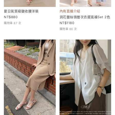
夏日氣質褶皺收腰洋裝
內有直播介紹
880
洞花蕾絲領層次衣擺寬褲Set 2色
1180
購物車 87 次
購物車 86 次