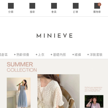
0
分類
搜尋
會員
訂單
購物車
清倉區
✦熟齡保養
✦上衣
✦基礎內搭
✦裙褲
✦洋裝套裝