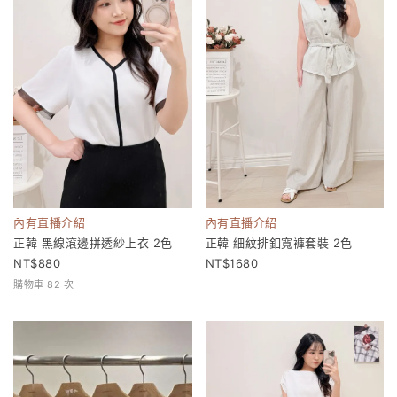
內有直播介紹
內有直播介紹
正韓 黑線滾邊拼透紗上衣 2色
正韓 細紋排釦寬褲套裝 2色
880
1680
購物車 82 次