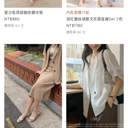
夏日氣質褶皺收腰洋裝
內有直播介紹
880
洞花蕾絲領層次衣擺寬褲Set 2色
1180
購物車 80 次
購物車 86 次