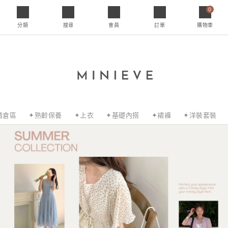
0
分類
搜尋
會員
訂單
購物車
清倉區
✦熟齡保養
✦上衣
✦基礎內搭
✦裙褲
✦洋裝套裝