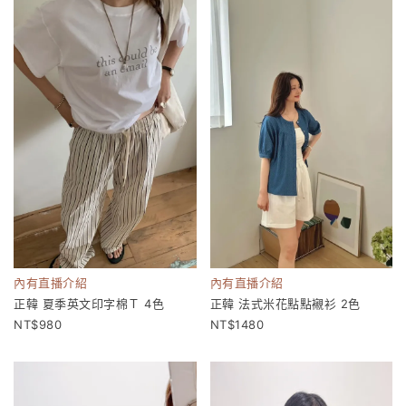
內有直播介紹
內有直播介紹
正韓 夏季英文印字棉Ｔ 4色
正韓 法式米花點點襯衫 2色
980
1480