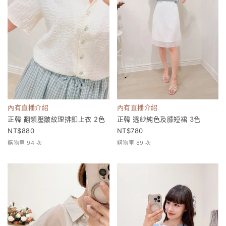
內有直播介紹
內有直播介紹
正韓 翻領壓皺紋理排釦上衣 2色
正韓 透紗純色及膝短裙 3色
880
780
購物車 94 次
購物車 89 次