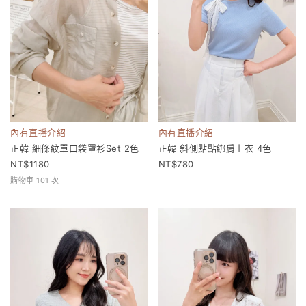
內有直播介紹
內有直播介紹
正韓 細條紋單口袋罩衫Set 2色
正韓 斜側點點綁肩上衣 4色
1180
780
購物車 101 次