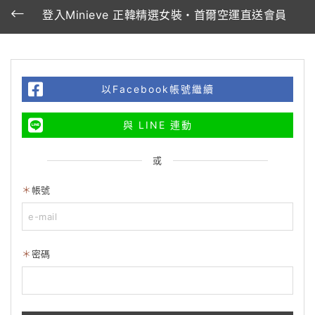
登入Minieve 正韓精選女裝・首爾空運直送會員
以Facebook帳號繼續
與 LINE 連動
或
帳號
密碼